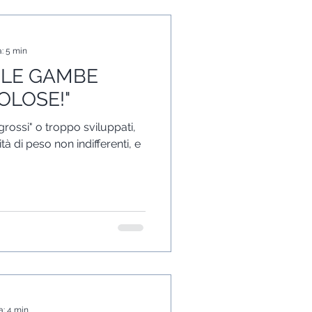
a: 5 min
O LE GAMBE
LOSE!"
grossi" o troppo sviluppati,
 di peso non indifferenti, e
a: 4 min