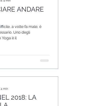
ra: 4 min
CIARE ANDARE
icile, a volte fa male, è
 Uno degli
 Yoga è il
: 4 min
EL 2018: LA
LA