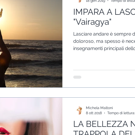
18 gen 2019
Tempo di lettu
IMPARA A LAS
"Vairagya"
Lasciare andare è sempre diff
doloroso, ma spesso è necessario.
insegnamenti principali dello
Michela Maltoni
8 ott 2018
Tempo di lettura
LA BELLEZZA N
TRAPPOLA DEL