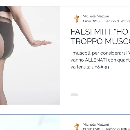
Michela Maltoni
1 mar 2018
Tempo di lettur
FALSI MITI: "H
TROPPO MUSCO
i muscoli, per considerarsi "
vanno ALLENATI con quantità
va tenuta un&#39
Michela Maltoni
13 feb 2018
Tempo di lettur