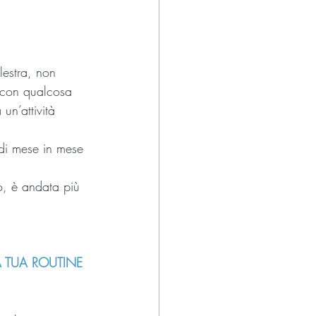
estra, non 
ti con qualcosa 
un’attività 
 di mese in mese 
o, è andata più 
A TUA ROUTINE