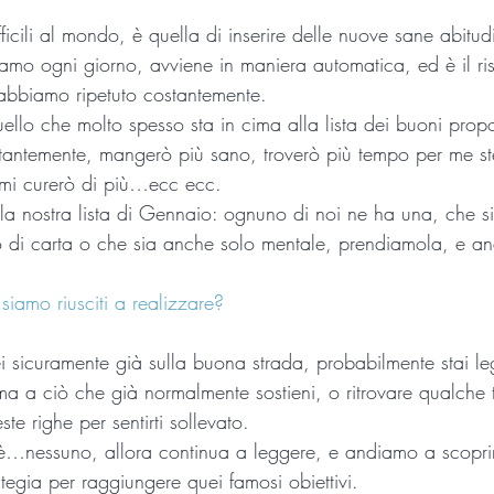
ficili al mondo, è quella di inserire delle nuove sane abitudi
amo ogni giorno, avviene in maniera automatica, ed è il risu
abbiamo ripetuto costantemente.
llo che molto spesso sta in cima alla lista dei buoni proposi
tantemente, mangerò più sano, troverò più tempo per me st
, mi curerò di più…ecc ecc.
a nostra lista di Gennaio: ognuno di noi ne ha una, che sia
 di carta o che sia anche solo mentale, prendiamola, e an
 siamo riusciti a realizzare?
ei sicuramente già sulla buona strada, probabilmente stai l
ma a ciò che già normalmente sostieni, o ritrovare qualche 
e righe per sentirti sollevato.
 è…nessuno, allora continua a leggere, e andiamo a scopri
tegia per raggiungere quei famosi obiettivi.