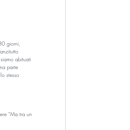
30 giorni, 
anzitutto 
 siamo abituati 
una parte 
llo stesso 
dere “Ma tra un 