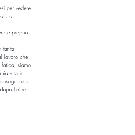
si per vedere 
rata a 
ro e proprio.
 tanta 
l lavoro che 
 fatica, siamo 
mia vita è 
 conseguenza. 
opo l’altro.