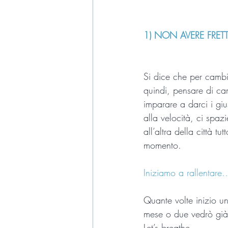
1) NON AVERE FRET
Si dice che per cambi
quindi, pensare di ca
imparare a darci i giu
alla velocità, ci spaz
all’altra della città t
momento.
Iniziamo a rallentare
Quante volte inizio u
mese o due vedrò già 
Let’s breathe……