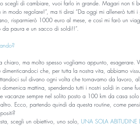
 scegli di cambiare, vuoi farlo in grande. Magari non ti b
 in modo regolare!”, ma ti dirai “Da oggi mi allenerò tutti i 
ano, risparmierò 1000 euro al mese, e così mi farò un viag
co da paura e un sacco di soldi!!”. 
rando?
sia chiaro, ma molto spesso vogliamo appunto, esagerare. 
dimenticandoci che, per tutta la nostra vita, abbiamo vissu
tandoci sul divano ogni volta che tornavamo da lavoro, al
domenica mattina, spendendo tutti i nostri soldi in cene fu
 le vacanze sempre nel solito posto a 100 km da casa solo
altro. Ecco, partendo quindi da questa routine, come pensi 
opositi?
ta, scegli un obiettivo, uno solo, 
UNA SOLA ABITUDINE 