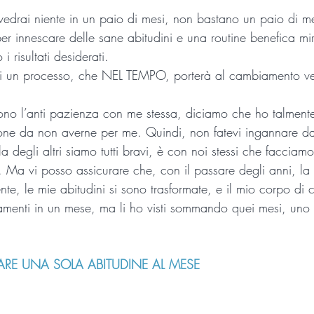
drai niente in un paio di mesi, non bastano un paio di me
per innescare delle sane abitudini e una routine benefica mi
 risultati desiderati.
ei un processo, che NEL TEMPO, porterà al cambiamento ve
sono l’anti pazienza con me stessa, diciamo che ho talmente
one da non averne per me. Quindi, non fatevi ingannare da
a degli altri siamo tutti bravi, è con noi stessi che facciamo
ì. Ma vi posso assicurare che, con il passare degli anni, la 
e, le mie abitudini si sono trasformate, e il mio corpo di
menti in un mese, ma li ho visti sommando quei mesi, uno d
IARE UNA SOLA ABITUDINE AL MESE