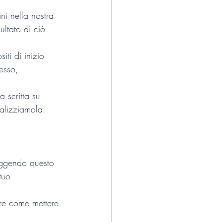
ni nella nostra 
ltato di ciò 
ti di inizio 
esso, 
 scritta su 
alizziamola.
eggendo questo 
tuo 
re come mettere 