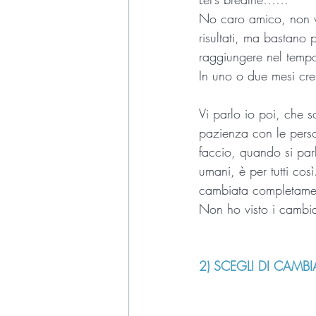
No caro amico, non ve
risultati, ma bastano 
raggiungere nel tempo i
In uno o due mesi cr
Vi parlo io poi, che 
pazienza con le pers
faccio, quando si parl
umani, è per tutti cos
cambiata completament
Non ho visto i cambia
2) SCEGLI DI CAMB