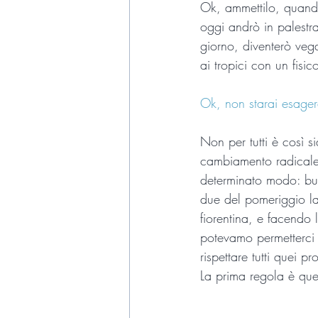
Ok, ammettilo, quando
oggi andrò in palestra
giorno, diventerò veg
ai tropici con un fisi
Ok, non starai esage
Non per tutti è così 
cambiamento radicale 
determinato modo: but
due del pomeriggio la 
fiorentina, e facendo
potevamo permetterci 
rispettare tutti quei pr
La prima regola è ques