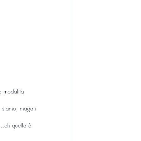
a modalità 
e siamo, magari 
...eh quella è 