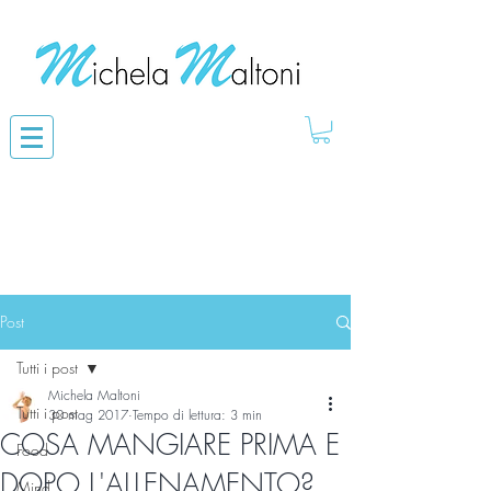
Post
Tutti i post
Michela Maltoni
Tutti i post
30 mag 2017
Tempo di lettura: 3 min
COSA MANGIARE PRIMA E
Food
DOPO L'ALLENAMENTO?
Mind