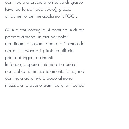
continuare a bruciare le riserve di grasso 
(avendo lo stomaco vuoto), grazie 
all'aumento del metabolismo (EPOC). 
Quello che consiglio, è comunque di far 
passare almeno un'ora per poter 
ripristinare le sostanze perse all'interno del 
corpo, ritrovando il giusto equilibrio 
prima di ingerire alimenti.
In fondo, appena finiamo di allenarci 
non abbiamo immediatamente fame, ma 
comincia ad arrivare dopo almeno 
mezz'ora, e questo significa che il corpo 
sa quando sarebbe naturale mangiare.
Consumare un pasto o spuntino pre 
allenamento come si deve, permette in 
seguito di bruciare una maggiore 
percentuale di grassi durante e dopo 