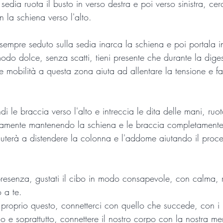
a sedia ruota il busto in verso destra e poi verso sinistra, ce
 la schiena verso l'alto.
sempre seduto sulla sedia inarca la schiena e poi portala i
modo dolce, senza scatti, tieni presente che durante la dige
e mobilità a questa zona aiuta ad allentare la tensione e fav
di le braccia verso l'alto e intreccia le dita delle mani, ruo
 lentamente mantenendo la schiena e le braccia completamente
aiuterà a distendere la colonna e l'addome aiutando il proce
 presenza, gustati il cibo in modo consapevole, con calma, 
 a te.
 è proprio questo, connetterci con quello che succede, con i 
 e soprattutto, connettere il nostro corpo con la nostra me