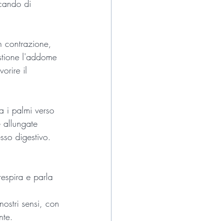
rcando di 
n contrazione, 
stione l'addome 
orire il 
ta i palmi verso 
 allungate 
sso digestivo.
respira e parla 
nostri sensi, con 
nte.