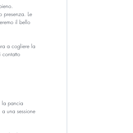
ppieno.
o presenza. Le 
remo il bello 
ra a cogliere la 
i contatto 
i la pancia 
i a una sessione 