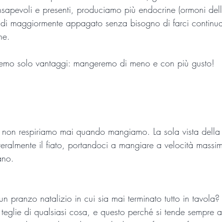
pevoli e presenti, produciamo più endocrine (ormoni della f
uindi maggiormente appagato senza bisogno di farci continu
ne.
rremo solo vantaggi: mangeremo di meno e con più gusto!
non respiriamo mai quando mangiamo. La sola vista della 
tteralmente il fiato, portandoci a mangiare a velocità massim
ano.
un pranzo natalizio in cui sia mai terminato tutto in tavola?
glie di qualsiasi cosa, e questo perché si tende sempre a 