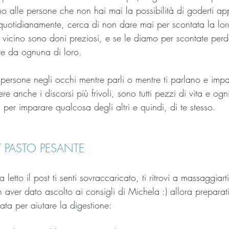
cino alle persone che non hai mai la possibilità di goderti a
 quotidianamente, cerca di non dare mai per scontata la lor
icino sono doni preziosi, e se le diamo per scontate perde
e da ognuna di loro.
persone negli occhi mentre parli o mentre ti parlano e impa
e anche i discorsi più frivoli, sono tutti pezzi di vita e ogn
à per imparare qualcosa degli altri e quindi, di te stesso.
T PASTO PESANTE
letto il post ti senti sovraccaricato, ti ritrovi a massaggiart
 aver dato ascolto ai consigli di Michela :) allora preparat
fata per aiutare la digestione: