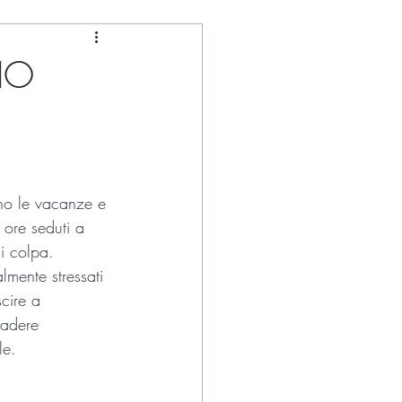
IO
no le vacanze e 
 ore seduti a 
i colpa.
lmente stressati 
scire a 
cadere 
le.