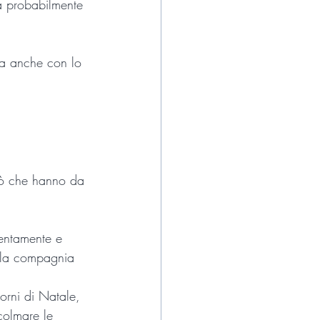
rà probabilmente 
la anche con lo 
iò che hanno da 
lentamente e 
e la compagnia 
orni di Natale, 
colmare le 