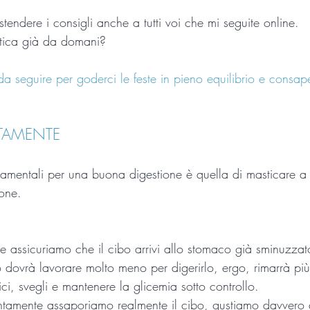
tendere i consigli anche a tutti voi che mi seguite online.
ratica già da domani?
da seguire per goderci le feste in pieno equilibrio e consa
TAMENTE
amentali per una buona digestione è quella di masticare a
one.
 assicuriamo che il cibo arrivi allo stomaco già sminuzzato
ino dovrà lavorare molto meno per digerirlo, ergo, rimarrà pi
ici, svegli e mantenere la glicemia sotto controllo.
ntamente assaporiamo realmente il cibo, gustiamo davvero 