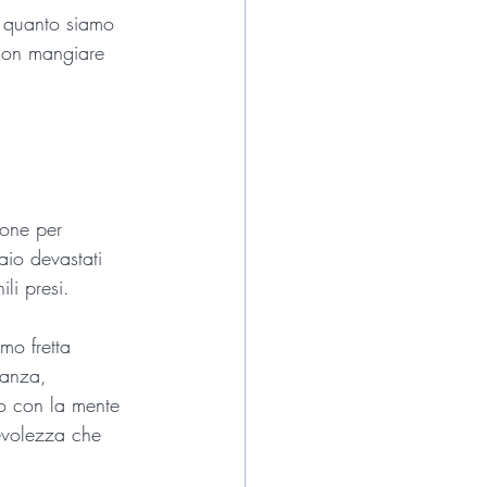
i quanto siamo 
 non mangiare 
ione per 
aio devastati 
li presi.
mo fretta 
tanza, 
io con la mente 
pevolezza che 