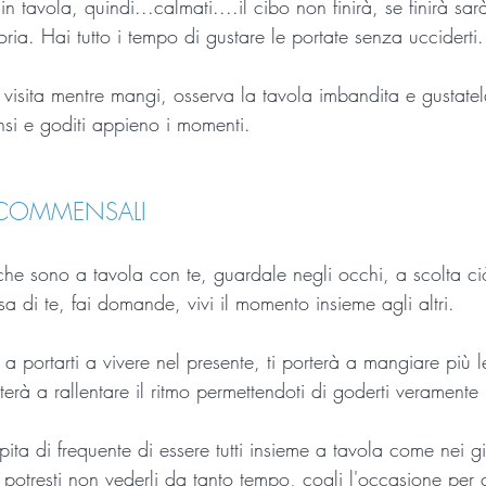
n tavola, quindi...calmati....il cibo non finirà, se finirà sa
oria. Hai tutto i tempo di gustare le portate senza ucciderti.
 visita mentre mangi, osserva la tavola imbandita e gustate
ensi e goditi appieno i momenti.
I COMMENSALI
che sono a tavola con te, guardale negli occhi, a scolta c
a di te, fai domande, vivi il momento insieme agli altri. 
e a portarti a vivere nel presente, ti porterà a mangiare più 
erà a rallentare il ritmo permettendoti di goderti verament
ta di frequente di essere tutti insieme a tavola come nei gi
 potresti non vederli da tanto tempo, cogli l'occasione per 