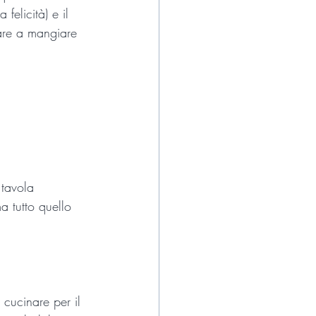
elicità) e il 
are a mangiare 
tavola 
a tutto quello 
cucinare per il 