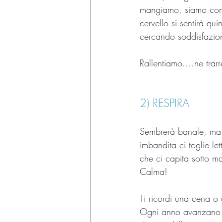
mangiamo, siamo consa
cervello si sentirà q
cercando soddisfazio
Rallentiamo....ne tra
2) RESPIRA
Sembrerà banale, ma 
imbandita ci toglie le
che ci capita sotto m
Calma!
Ti ricordi una cena o 
Ogni anno avanzano te