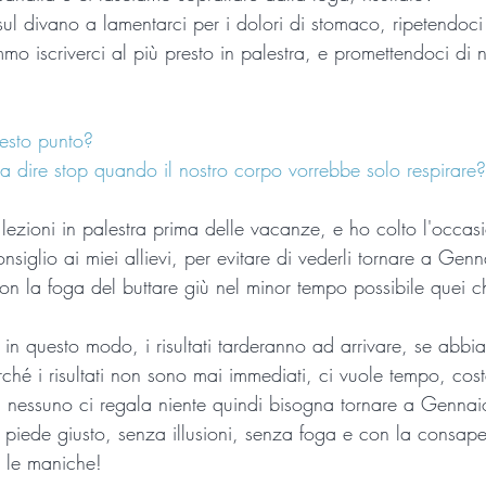
 sul divano a lamentarci per i dolori di stomaco, ripetendoc
mo iscriverci al più presto in palestra, e promettendoci di
esto punto?
a dire stop quando il nostro corpo vorrebbe solo respirare?
e lezioni in palestra prima delle vacanze, e ho colto l'occas
siglio ai miei allievi, per evitare di vederli tornare a Genn
on la foga del buttare giù nel minor tempo possibile quei chi
n questo modo, i risultati tarderanno ad arrivare, se abbia
erché i risultati non sono mai immediati, ci vuole tempo, cos
o, nessuno ci regala niente quindi bisogna tornare a Genna
il piede giusto, senza illusioni, senza foga e con la consa
 le maniche!