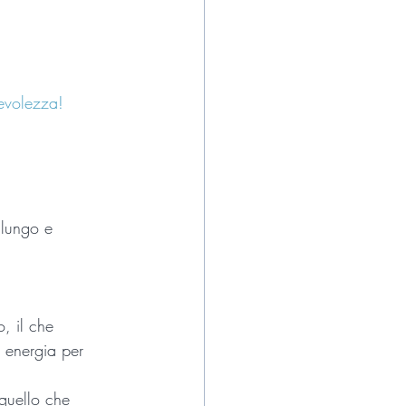
pevolezza!
 lungo e 
, il che 
ù energia per 
quello che 