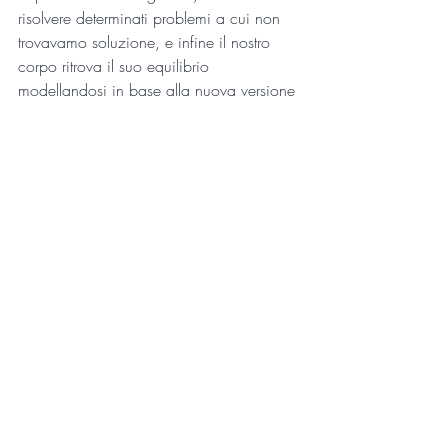
risolvere determinati problemi a cui non 
trovavamo soluzione, e infine il nostro 
corpo ritrova il suo equilibrio 
modellandosi in base alla nuova versione 
di noi.
Quando impariamo ad allungare e 
tonificare i muscoli e a prendere 
consapevolezza dei nostri pensieri e del 
nostro corpo attraverso una respirazione 
profonda e reale, 
raggiungiamo il nostro 
peso forma.
Vuoi mettere subito tutto in pratica?
Ecco una di lezione di Power Yoga!
Ogni mese sul mio canale YOUTUBE 
troverai nuove pratiche di Vinyasa, Power 