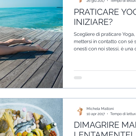
26 giu 2017
Tempo di lettur
PRATICARE YOG
INIZIARE?
Scegliere di praticare Yoga, 
mettersi in contatto con sé
onesti con noi stessi, è una 
Michela Maltoni
10 apr 2017
Tempo di lettur
DIMAGRIRE M
LENTAMENTE!