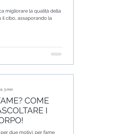
a migliorare la qualità della
ù il cibo, assaporando la
a: 3 min
FAME? COME
ASCOLTARE I
ORPO!
per due motivi: per fame