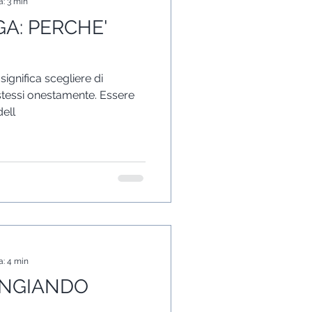
a: 3 min
A: PERCHE'
significa scegliere di
 stessi onestamente. Essere
dell
a: 4 min
ANGIANDO