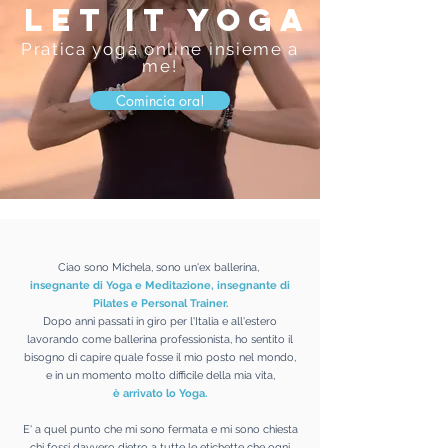
LET IT YOGA
Pratica yoga online insieme a
me!
Comincia ora!
Ciao sono Michela, sono un'ex ballerina,
insegnante di Yoga e Meditazione, insegnante di
Pilates e Personal Trainer.
Dopo anni passati in giro per l'Italia e all'estero
lavorando come ballerina professionista, ho sentito il
bisogno di capire quale fosse il mio posto nel mondo,
e in un momento molto difficile della mia vita,
è arrivato lo Yoga.
E' a quel punto che mi sono fermata e mi sono chiesta
chi fossi davvero dietro a tutte le etichette che ogni