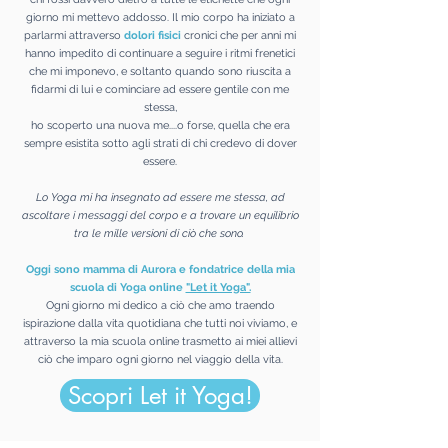
giorno mi mettevo addosso. Il mio corpo ha iniziato a
parlarmi attraverso
dolori fisici
cronici che per anni mi
hanno impedito di continuare a seguire i ritmi frenetici
che mi imponevo, e soltanto quando sono riuscita a
fidarmi di lui e cominciare ad essere gentile con me
stessa,
ho scoperto una nuova me....o forse, quella che era
sempre esistita sotto agli
strati
di chi credevo di dover
essere.
Lo Yoga mi ha insegnato ad essere me stessa, ad
ascoltare i messaggi del corpo e a trovare un equilibrio
tra le mille versioni di ciò che sono.
Oggi sono mamma di Aurora e fondatrice della mia
scuola di Yoga online
"Let it Yoga".
Ogni giorno mi dedico a ciò che amo traendo
ispirazione dalla vita quotidiana che tutti noi viviamo, e
attraverso la mia scuola online trasmetto ai miei allievi
ciò che imparo ogni giorno nel viaggio della vita.
Scopri Let it Yoga!