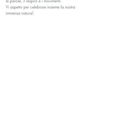
le parole, il respiro e i movimenti.
Vi aspetto per celebrare insieme la nostra 
immensa natura!
Biglietti
Sold out
Tipo di biglietto
Biglietto
Prezzo
10,00 €
Questo evento è sold out
Condividi l'iniziativa!