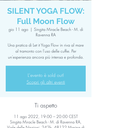
SILENT YOGA FLOW:
Full Moon Flow
gio 11 ago
  |  
Singita Miracle Beach - M. di
Ravenna RA
Una pratica di Let it Yoga Flow in riva al mare
al tramonto con l'uso delle cuffie. Per
un'esperienza ancora più intensa e profonda.
L'evento è sold out!
Scopri gli altri eventi
Ti aspetto
11 ago 2022, 19:00 – 20:00 CEST
Singita Miracle Beach - M. di Ravenna RA,
Viale delle Nazioni, 242b, 48122 Marina di