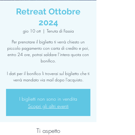
Retreat Ottobre
2024
gio 10 ott
  |  
Tenuta di Fassia
Per prenotare il biglietto ti verrà chiesto un
piccolo pagamento con carta di credito e poi,
entro 24 ore, potrai saldare l’intera quota con
bonifico.
I dati per il bonifico li troverai sul biglietto che ti
verrà mandato via mail dopo l’acquisto.
I biglietti non sono in vendita
Scopri gli altri eventi
Ti aspetto